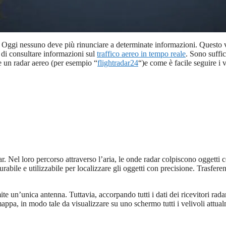
. Oggi nessuno deve più rinunciare a determinate informazioni. Questo vale
e di consultare informazioni sul
traffico aereo in tempo reale
. Sono suffi
fre un radar aereo (per esempio “
flightradar24
“)e come è facile seguire i v
r. Nel loro percorso attraverso l’aria, le onde radar colpiscono oggetti co
surabile e utilizzabile per localizzare gli oggetti con precisione. Trasfere
ite un’unica antenna. Tuttavia, accorpando tutti i dati dei ricevitori rad
pa, in modo tale da visualizzare su uno schermo tutti i velivoli attualm