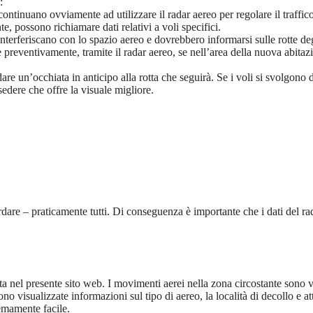
:
) continuano ovviamente ad utilizzare il radar aereo per regolare il traffic
e, possono richiamare dati relativi a voli specifici.
nterferiscano con lo spazio aereo e dovrebbero informarsi sulle rotte degl
 preventivamente, tramite il radar aereo, se nell’area della nuova abita
e un’occhiata in anticipo alla rotta che seguirà. Se i voli si svolgono du
sedere che offre la visuale migliore.
rdare – praticamente tutti. Di conseguenza è importante che i dati del rada
ata nel presente sito web. I movimenti aerei nella zona circostante sono v
o visualizzate informazioni sul tipo di aereo, la località di decollo e at
remamente facile.