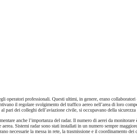
li operatori professionali. Questi ultimi, in genere, erano collaboratori d
antivano il regolare svolgimento del traffico aereo nell’area di loro com
 al pari dei colleghi dell’aviazione civile, si occupavano della sicurezza 
entare anche l’importanza del radar. Il numero di aerei da monitorare è
ne aerea. Sistemi radar sono stati installati in un numero sempre maggiore
rano necessarie la messa in rete, la trasmissione e il coordinamento dei d