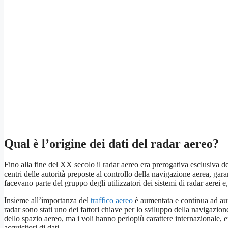
Qual è l’origine dei dati del radar aereo?
Fino alla fine del XX secolo il radar aereo era prerogativa esclusiva deg
centri delle autorità preposte al controllo della navigazione aerea, gar
facevano parte del gruppo degli utilizzatori dei sistemi di radar aerei e,
Insieme all’importanza del
traffico aereo
è aumentata e continua ad aum
radar sono stati uno dei fattori chiave per lo sviluppo della navigazio
dello spazio aereo, ma i voli hanno perlopiù carattere internazionale, e
acquisitori di dati.