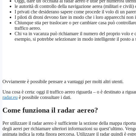
Oggi, dare un’occhiata al radar aereo è utile per numerosi utenti
le autorità di controllo della navigazione aerea (militari e civili
I privati che desiderano sapere come procede il volo di un parent
I piloti di droni devono fare in modo che i loro apparecchi non i
Chiunque stia per traslocare o per cambiare casa può controllare
traffico aereo.
Chi va in vacanza può richiamare il numero del proprio volo e dar
esempio, si potrebbe selezionare in modo intelligente il posto a 
Ovviamente è possibile pensare a vantaggi per molti altri utenti.
Una cosa è certa: oggi il traffico aereo riguarda – o è destinato a rigua
radar.eu
è possibile consultare i dati.
Come funziona il radar aereo?
Per utilizzare il radar aereo è sufficiente la sezione della mappa riport
degli aerei per richiamare ulteriori informazioni su quest’ultimo. Vengon
animata indica la rotta finora percorsa. Utilizzare il radar quindi è est