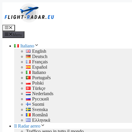
Vai
al
contenuto
Menu
Menu
Italiano
English
Deutsch
Français
Español
Italiano
Português
Polski
Türkçe
Nederlands
Русский
Suomi
Svenska
Română
Ελληνικά
Il Radar aereo
Traffico aereo in tutto il mondo